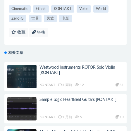
Cinematic
Ethnic
KONTAKT
Voice
World
Zero-G
世界
民族
电影
收藏
链接
相关文章
Westwood Instruments ROTOR Solo Violin
[KONTAKT]
KONTAKT
4 周前
12
31
Sample Logic HeartBeat Guitars [KONTAKT]
KONTAKT
1 月前
5
10