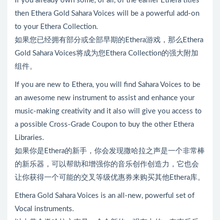
If you already own some, or all, of the earlier Ethera titles
then Ethera Gold Sahara Voices will be a powerful add-on
to your Ethera Collection.
如果您已经拥有部分或全部早期的Ethera游戏，那么Ethera
Gold Sahara Voices将成为您Ethera Collection的强大附加
组件。
If you are new to Ethera, you will find Sahara Voices to be
an awesome new instrument to assist and enhance your
music-making creativity and it also will give you access to
a possible Cross-Grade Coupon to buy the other Ethera
Libraries.
如果你是Ethera的新手，你会发现撒哈拉之声是一个非常棒
的新乐器，可以帮助和增强你的音乐创作创造力，它也会
让你获得一个可能的交叉等级优惠券来购买其他Ethera库。
Ethera Gold Sahara Voices is an all-new, powerful set of
Vocal instruments.