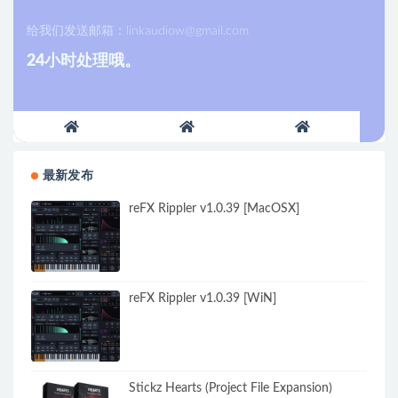
给我们发送邮箱：
linkaudiow@gmail.com
24小时处理哦。
最新发布
reFX Rippler v1.0.39 [MacOSX]
reFX Rippler v1.0.39 [WiN]
Stickz Hearts (Project File Expansion)