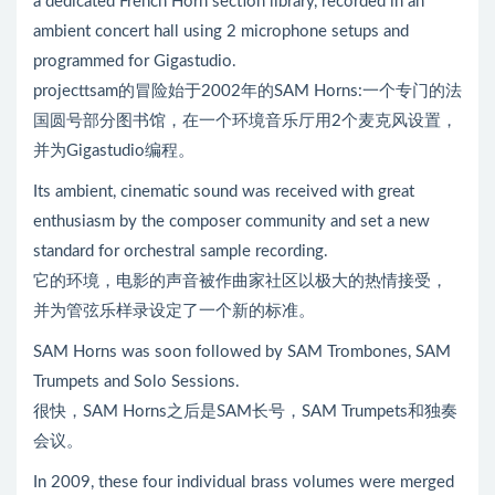
a dedicated French Horn section library, recorded in an
ambient concert hall using 2 microphone setups and
programmed for Gigastudio.
projecttsam的冒险始于2002年的SAM Horns:一个专门的法
国圆号部分图书馆，在一个环境音乐厅用2个麦克风设置，
并为Gigastudio编程。
Its ambient, cinematic sound was received with great
enthusiasm by the composer community and set a new
standard for orchestral sample recording.
它的环境，电影的声音被作曲家社区以极大的热情接受，
并为管弦乐样录设定了一个新的标准。
SAM Horns was soon followed by SAM Trombones, SAM
Trumpets and Solo Sessions.
很快，SAM Horns之后是SAM长号，SAM Trumpets和独奏
会议。
In 2009, these four individual brass volumes were merged