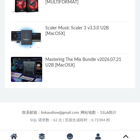
[MULTiFORMAT]
Scaler Music Scaler 3 v3.3.0 U2B
[MacOSX]
Mastering The Mix Bundle v2026.07.21
U2B [MacOSX]
联系邮箱：
linkaudiow@gmail.com
网站地图
-
51LA统计
SQL 请求数：62 次
|
页面生成耗时：0.72384 秒