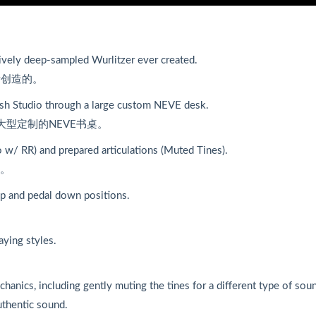
ively deep-sampled Wurlitzer ever created.
er所创造的。
ish Studio through a large custom NEVE desk.
大型定制的NEVE书桌。
o w/ RR) and prepared articulations (Muted Tines).
)。
up and pedal down positions.
aying styles.
anics, including gently muting the tines for a different type of sou
authentic sound.