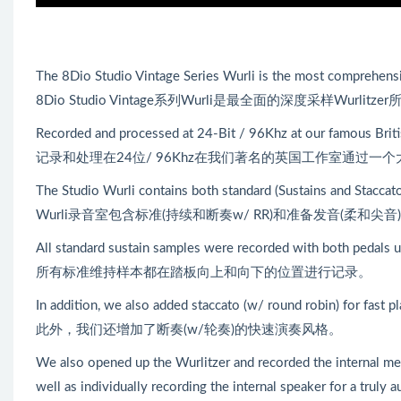
The 8Dio Studio Vintage Series Wurli is the most comprehens
8Dio Studio Vintage系列Wurli是最全面的深度采样Wurlitz
Recorded and processed at 24-Bit / 96Khz at our famous Brit
记录和处理在24位/ 96Khz在我们著名的英国工作室通过一个
The Studio Wurli contains both standard (Sustains and Staccat
Wurli录音室包含标准(持续和断奏w/ RR)和准备发音(柔和尖音
All standard sustain samples were recorded with both pedals 
所有标准维持样本都在踏板向上和向下的位置进行记录。
In addition, we also added staccato (w/ round robin) for fast pl
此外，我们还增加了断奏(w/轮奏)的快速演奏风格。
We also opened up the Wurlitzer and recorded the internal mech
well as individually recording the internal speaker for a truly 