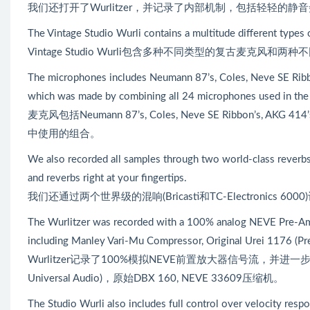
我们还打开了Wurlitzer，并记录了内部机制，包括轻轻
The Vintage Studio Wurli contains a multitude different types 
Vintage Studio Wurli包含多种不同类型的复古麦克风和
The microphones includes Neumann 87’s, Coles, Neve SE Rib
which was made by combining all 24 microphones used in the
麦克风包括Neumann 87’s, Coles, Neve SE Ribbon’s,
中使用的组合。
We also recorded all samples through two world-class reverbs
and reverbs right at your fingertips.
我们还通过两个世界级的混响(Bricasti和TC-Electroni
The Wurlitzer was recorded with a 100% analog NEVE Pre-Amp 
including Manley Vari-Mu Compressor, Original Urei 1176 (P
Wurlitzer记录了100%模拟NEVE前置放大器信号流，并进一步增强
Universal Audio)，原始DBX 160, NEVE 33609压缩机。
The Studio Wurli also includes full control over velocity resp