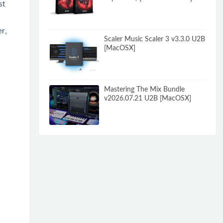
st
r。
Scaler Music Scaler 3 v3.3.0 U2B
[MacOSX]
Mastering The Mix Bundle
v2026.07.21 U2B [MacOSX]