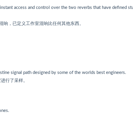
 instant access and control over the two reverbs that have defined st
混响，已定义工作室混响比任何其他东西。
istine signal path designed by some of the worlds best engineers.
室进行了采样。
ones.