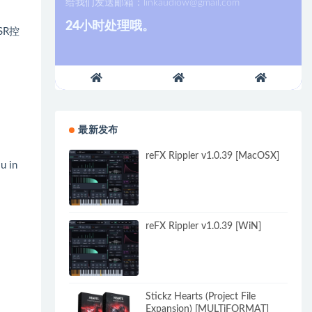
给我们发送邮箱：
linkaudiow@gmail.com
24小时处理哦。
R控
最新发布
reFX Rippler v1.0.39 [MacOSX]
u in
reFX Rippler v1.0.39 [WiN]
Stickz Hearts (Project File
Expansion) [MULTiFORMAT]