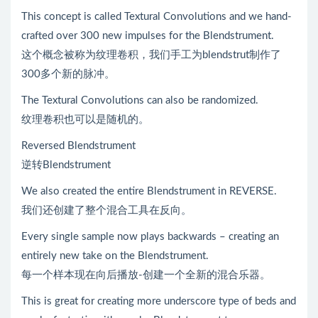
This concept is called Textural Convolutions and we hand-
crafted over 300 new impulses for the Blendstrument.
这个概念被称为纹理卷积，我们手工为blendstrut制作了
300多个新的脉冲。
The Textural Convolutions can also be randomized.
纹理卷积也可以是随机的。
Reversed Blendstrument
逆转Blendstrument
We also created the entire Blendstrument in REVERSE.
我们还创建了整个混合工具在反向。
Every single sample now plays backwards – creating an
entirely new take on the Blendstrument.
每一个样本现在向后播放-创建一个全新的混合乐器。
This is great for creating more underscore type of beds and