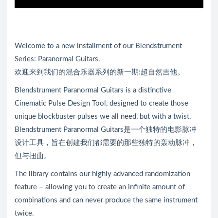
Welcome to a new installment of our Blendstrument
Series: Paranormal Guitars.
欢迎来到我们的混合乐器系列的新一期:超自然吉他。
Blendstrument Paranormal Guitars is a distinctive
Cinematic Pulse Design Tool, designed to create those
unique blockbuster pulses we all need, but with a twist.
Blendstrument Paranormal Guitars是一个独特的电影脉冲
设计工具，旨在创建我们都需要的那些独特的轰动脉冲，
但与扭曲。
The library contains our highly advanced randomization
feature – allowing you to create an infinite amount of
combinations and can never produce the same instrument
twice.