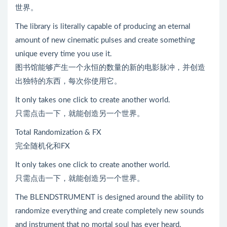
世界。
The library is literally capable of producing an eternal
amount of new cinematic pulses and create something
unique every time you use it.
图书馆能够产生一个永恒的数量的新的电影脉冲，并创造
出独特的东西，每次你使用它。
It only takes one click to create another world.
只需点击一下，就能创造另一个世界。
Total Randomization & FX
完全随机化和FX
It only takes one click to create another world.
只需点击一下，就能创造另一个世界。
The BLENDSTRUMENT is designed around the ability to
randomize everything and create completely new sounds
and instrument that no mortal soul has ever heard.