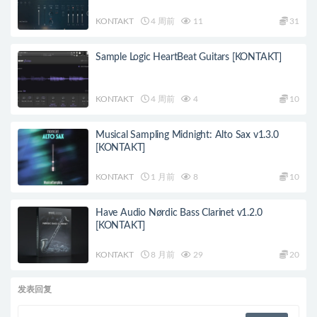
KONTAKT
4 周前
11
31
Sample Logic HeartBeat Guitars [KONTAKT]
KONTAKT
4 周前
4
10
Musical Sampling Midnight: Alto Sax v1.3.0
[KONTAKT]
KONTAKT
1 月前
8
10
Have Audio Nørdic Bass Clarinet v1.2.0
[KONTAKT]
KONTAKT
8 月前
29
20
发表回复