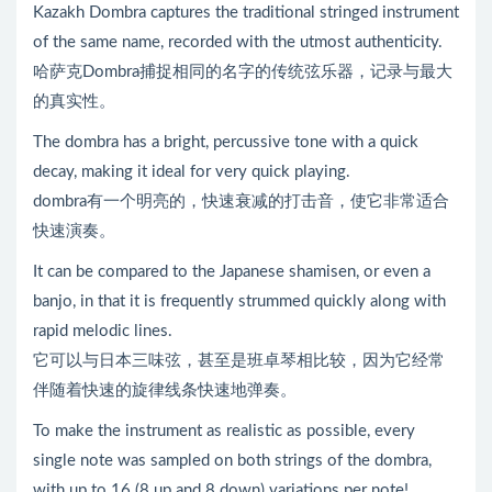
Kazakh Dombra captures the traditional stringed instrument
of the same name, recorded with the utmost authenticity.
哈萨克Dombra捕捉相同的名字的传统弦乐器，记录与最大
的真实性。
The dombra has a bright, percussive tone with a quick
decay, making it ideal for very quick playing.
dombra有一个明亮的，快速衰减的打击音，使它非常适合
快速演奏。
It can be compared to the Japanese shamisen, or even a
banjo, in that it is frequently strummed quickly along with
rapid melodic lines.
它可以与日本三味弦，甚至是班卓琴相比较，因为它经常
伴随着快速的旋律线条快速地弹奏。
To make the instrument as realistic as possible, every
single note was sampled on both strings of the dombra,
with up to 16 (8 up and 8 down) variations per note!