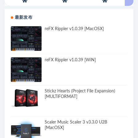
最新发布
reFX Rippler v1.0.39 [MacOSX]
reFX Rippler v1.0.39 [WiN]
Stickz Hearts (Project File Expansion)
[MULTiFORMAT]
Scaler Music Scaler 3 v3.3.0 U2B
[MacOSX]