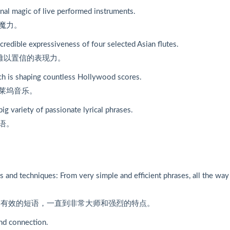
来
高
降
onal magic of live performed instruments.
增
或
低
魔力。
高
降
音
或
低
ncredible expressiveness of four selected Asian flutes.
量
降
音
难以置信的表现力。
。
低
量
音
ich is shaping countless Hollywood scores.
。
量
莱坞音乐。
。
g variety of passionate lyrical phrases.
语。
es and techniques: From very simple and efficient phrases, all the way
和有效的短语，一直到非常大师和强烈的特点。
and connection.