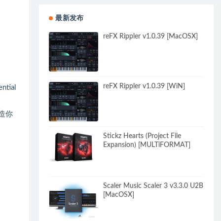
最新发布
reFX Rippler v1.0.39 [MacOSX]
reFX Rippler v1.0.39 [WiN]
ential
造你
Stickz Hearts (Project File
Expansion) [MULTiFORMAT]
Scaler Music Scaler 3 v3.3.0 U2B
[MacOSX]