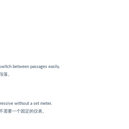
switch between passages easily.
段落。
ressive without a set meter.
不需要一个固定的仪表。