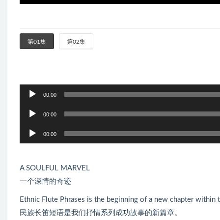
第01集
第02集
音
00:00
频
音
播
00:00
频
放
音
播
00:00
器
频
放
播
器
放
A SOULFUL MARVEL
器
一个深情的奇迹
Ethnic Flute Phrases is the beginning of a new chapter within t
民族长笛短语是我们抒情系列成功故事的新篇章。