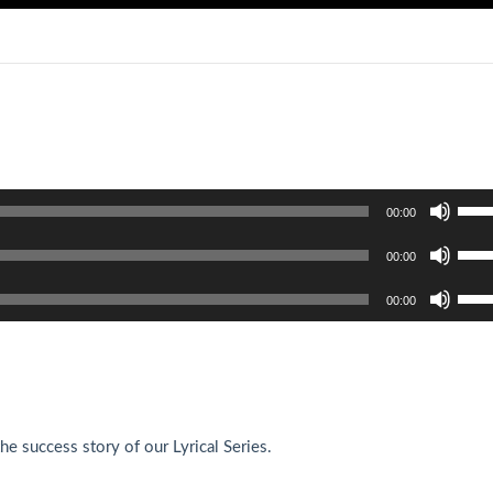
使
00:00
用
使
上
00:00
用
/
使
上
00:00
下
用
/
箭
上
下
头
/
箭
键
下
头
来
箭
键
增
头
he success story of our Lyrical Series.
来
高
键
增
或