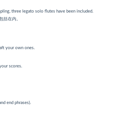
ling, three legato solo flutes have been included.
包括在内。
raft your own ones.
your scores.
and end phrases).