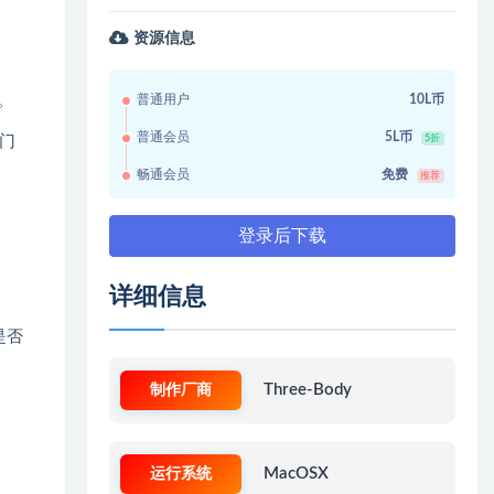
资源信息
。
普通用户
10L币
普通会员
5L币
专门
5折
畅通会员
免费
推荐
登录后下载
详细信息
是否
制作厂商
Three-Body
运行系统
MacOSX