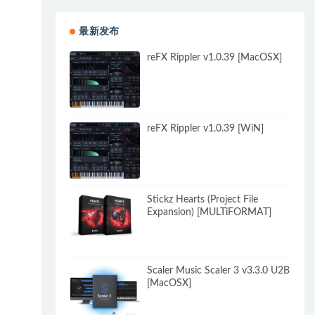
最新发布
reFX Rippler v1.0.39 [MacOSX]
reFX Rippler v1.0.39 [WiN]
Stickz Hearts (Project File
Expansion) [MULTiFORMAT]
Scaler Music Scaler 3 v3.3.0 U2B
[MacOSX]