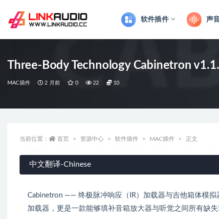
软件插件
声
全部
Three-Body Technology Cabinetron v1.
MAC插件
2 月前
0
22
10
当前位置：
首页
资源中心
软件插件
MAC插件
正文
中文翻译-Chinese
Cabinetron —— 终极脉冲响应（IR）加载器与吉他箱
加载器，更是一款能够填补音箱放大器与听觉之间所有缺失