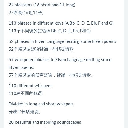
27 staccatos (16 short and 11 long)
27断奏(16短11长)
113 phrases in different keys (A,Bb, C, D, E, Eb, F and G)
113个不同调的短语(A,Bb, C, D, E, Eb, F和G)
52 phrases in Elven Language reciting some Elven poems
52个精灵语短语背诵一些精灵诗歌
57 whispered phrases in Elven Language reciting some
Elven poems.
57个精灵语的低声短语，背诵一些精灵诗歌。
110 different whispers.
110种不同的低语。
Divided in long and short whispers.
分成了长话短说。
20 beautiful and inspiring soundscapes