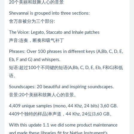
20个美丽和鼓舞人心的音景
Shevannai is grouped into three sections:
舍万奈被分为三个部分:
The Voice: Legato, Staccato and Inhale patches
声音:连奏，断奏和吸气补丁
Phrases: Over 100 phrases in different keys (A,Bb, C, D, E,
Eb, F and G) and whispers.
短语:超过100个不同键的短语(A,Bb, C, D, E, Eb, F和G)和低
语。
Soundscapes: 20 beautiful and inspiring soundscapes.
音景:20个美丽和鼓舞人心的音景。
4,409 unique samples (mono, 44 Khz, 24 bits) 3,60 GB.
4409个独特的样品(单声道，44 Khz, 24位)3,60 GB。
With this update 1.1 we did some product maintenance
and made these libraries fit for Native Instrument’s