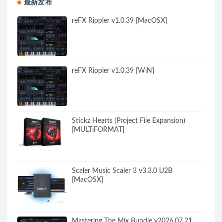
最新发布
reFX Rippler v1.0.39 [MacOSX]
reFX Rippler v1.0.39 [WiN]
Stickz Hearts (Project File Expansion)
[MULTiFORMAT]
Scaler Music Scaler 3 v3.3.0 U2B
[MacOSX]
Mastering The Mix Bundle v2026.07.21