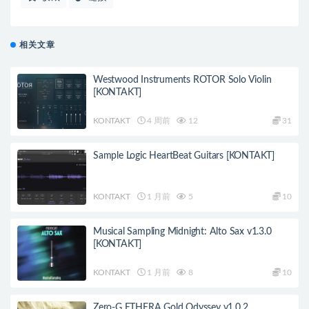
相关文章
Westwood Instruments ROTOR Solo Violin
[KONTAKT]
KONTAKT
4 周前
12
31
Sample Logic HeartBeat Guitars [KONTAKT]
KONTAKT
1 月前
5
10
Musical Sampling Midnight: Alto Sax v1.3.0
[KONTAKT]
KONTAKT
1 月前
8
10
Zero-G ETHERA Gold Odyssey v1.0.2