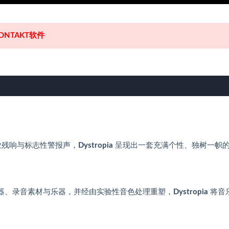
NTAKT软件
业残响与标志性警报声，
Dystropia
呈现出一套充满个性、独树一帜
器、录音素材与乐器，并经由实验性音色处理重塑，
Dystropia
将音