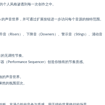
的个人风格渗透到每一次创作之中。
opia 的声音世界，并可通过扩展按钮进一步访问每个音源的独特范围。
Risers）、下降音（Downers）、警示音（Stings）、涌动音
入胜的无调性节奏。
rformance Sequencer）创造你独有的节奏质感。
侵蚀的声音世界。
骨悚然的氛围层次。
粗粝、充满个性的音色与质感，用于描绘世界终结的场景。