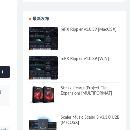
最新发布
reFX Rippler v1.0.39 [MacOSX]
reFX Rippler v1.0.39 [WiN]
Stickz Hearts (Project File
何
Expansion) [MULTiFORMAT]
Scaler Music Scaler 3 v3.3.0 U2B
[MacOSX]