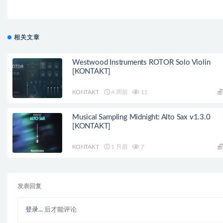
相关文章
Westwood Instruments ROTOR Solo Violin
[KONTAKT]
KONTAKT
4 周前
11
Musical Sampling Midnight: Alto Sax v1.3.0
[KONTAKT]
KONTAKT
1 月前
7
发表回复
登录...
后才能评论