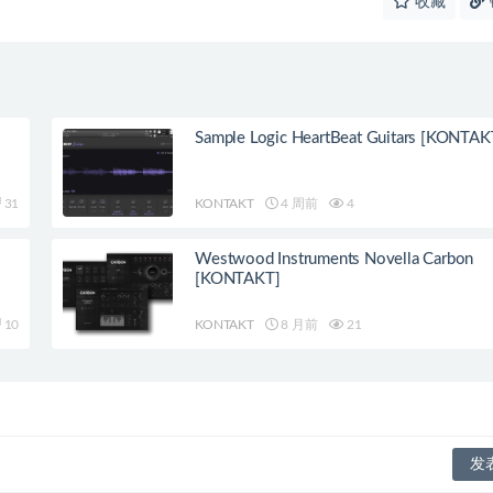
收藏
Sample Logic HeartBeat Guitars [KONTAK
31
KONTAKT
4 周前
4
Westwood Instruments Novella Carbon
[KONTAKT]
10
KONTAKT
8 月前
21