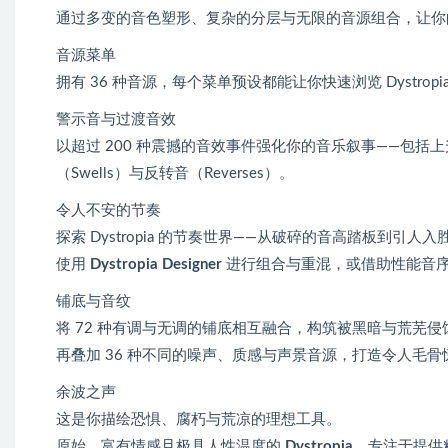
通过多变的音色塑形、复杂的分层与无限的音源组合，让你
音源菜单
拥有 36 种音源，每个菜单预设都能让你快速浏览 Dystr
警示音与过渡音效
以超过 200 种震撼的音效事件强化你的音乐叙事——包括上升音（
（Swells）与反转音（Reverses）。
令人不安的节奏
探索 Dystropia 的节奏世界——从破碎的音高踏板到引人
使用
Dystropia Designer
进行组合与重混，或借助性能音序器（Pe
铺底与音纹
将 72 种有调与无调的铺底相互融合，构筑被黑暗与荒芜
再叠加 36 种不同的噪声、质感与声景音源，打造令人毛
余波之声
这是你描绘恐惧、腐朽与荒凉的理想工具。
原始、富有情感且极具人性温度的
Dystropia
，专注于提供