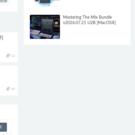
链接
Mastering The Mix Bundle
v2026.07.21 U2B [MacOSX]
T]
10
44