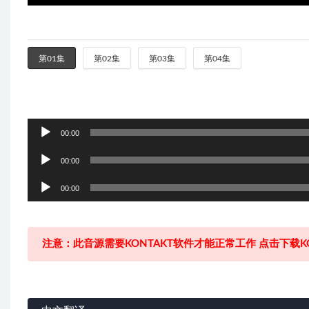
第01集
第02集
第03集
第04集
音
00:00
频
音
播
00:00
频
放
音
播
00:00
器
频
放
播
器
放
注意：此音源需要KONTAKT软件才能正常工作 点击下载KO
器