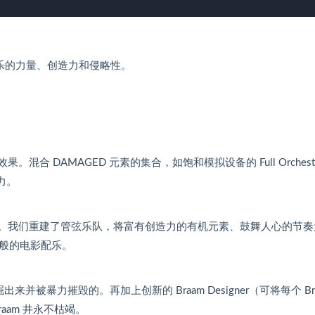
来
高
降
增
或
低
高
降
音
或
低
乐的力量、创造力和侵略性。
量
降
音
。
低
量
音
。
量
。
 DAMAGED 元素的集合，如饱和模拟设备的 Full Orchestr
力。
ner）就是 “力量”。我们重建了管弦乐队，将富有创造力的有机元素、鼓舞人心的节
般的电影配乐。
被暴力摧毁的。再加上创新的 Braam Designer（可将每个 Br
aam 井永不枯竭。