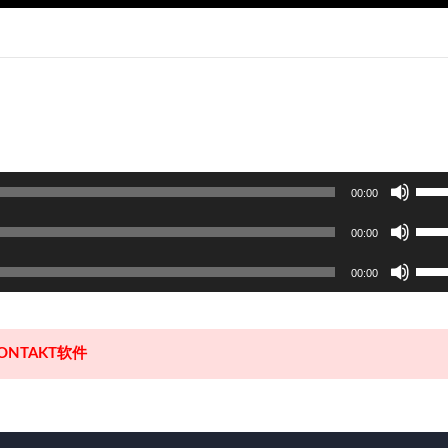
使
00:00
用
使
上
00:00
用
/
使
上
00:00
下
用
/
箭
上
下
头
/
箭
键
NTAKT软件
下
头
来
箭
键
增
头
来
高
键
增
或