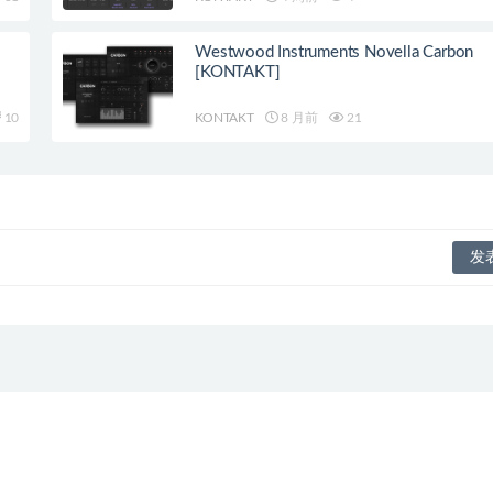
Westwood Instruments Novella Carbon
[KONTAKT]
10
KONTAKT
8 月前
21