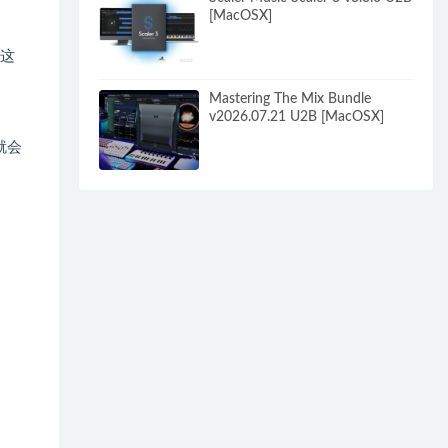
[MacOSX]
让这
Mastering The Mix Bundle
v2026.07.21 U2B [MacOSX]
就会