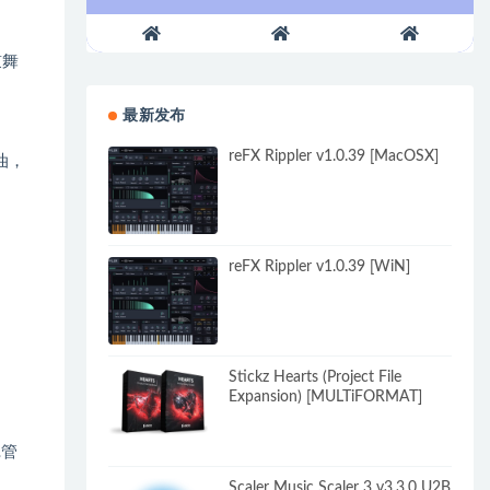
鼓舞
最新发布
reFX Rippler v1.0.39 [MacOSX]
油，
reFX Rippler v1.0.39 [WiN]
Stickz Hearts (Project File
Expansion) [MULTiFORMAT]
…管
Scaler Music Scaler 3 v3.3.0 U2B