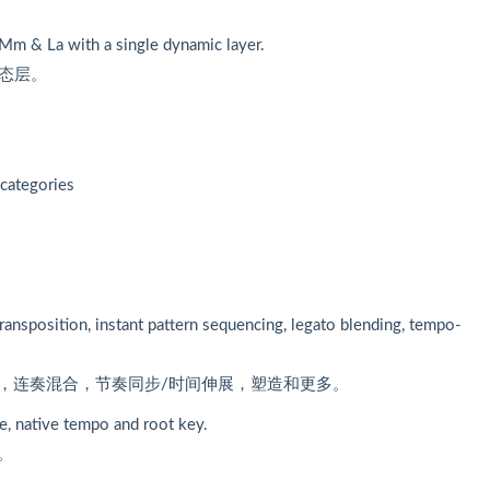
 Mm & La with a single dynamic layer.
的动态层。
categories
ransposition, instant pattern sequencing, legato blending, tempo-
，连奏混合，节奏同步/时间伸展，塑造和更多。
le, native tempo and root key.
。