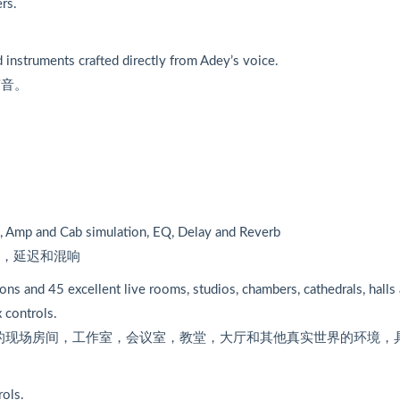
rs.
nstruments crafted directly from Adey’s voice.
声音。
n, Amp and Cab simulation, EQ, Delay and Reverb
Q，延迟和混响
ns and 45 excellent live rooms, studios, chambers, cathedrals, halls
 controls.
秀的现场房间，工作室，会议室，教堂，大厅和其他真实世界的环境，
rols.