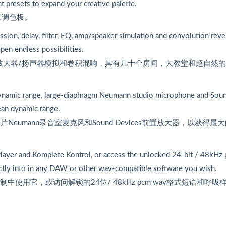
 presets to expand your creative palette.
意调色板。
ion, delay, filter, EQ, amp/speaker simulation and convolution reve
pen endless possibilities.
放大器/扬声器模拟和卷积混响，具有几十个房间，大教堂和超自然的
 dynamic range, large-diaphragm Neumann studio microphone and Sou
lean dynamic range.
umann录音室麦克风和Sound Devices前置放大器，以获得最
 Player and Komplete Kontrol, or access the unlocked 24-bit / 48kHz
ctly into in any DAW or other wav-compatible software you wish.
的控制中使用它，或访问解锁的24位/ 48kHz pcm wav格式短语和呼吸