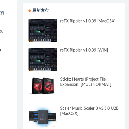
最新发布
的，
reFX Rippler v1.0.39 [MacOSX]
s.
a
reFX Rippler v1.0.39 [WiN]
Stickz Hearts (Project File
Expansion) [MULTiFORMAT]
Scaler Music Scaler 3 v3.3.0 U2B
[MacOSX]