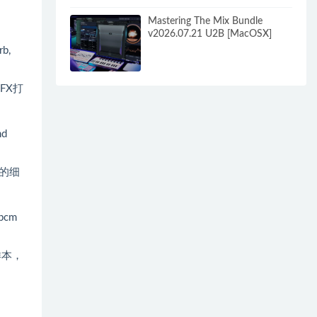
Mastering The Mix Bundle
v2026.07.21 U2B [MacOSX]
rb,
FX打
nd
大的细
 pcm
样本，