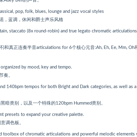
ey Bell的声音。
assical, pop, folk, blues, lounge and jazz vocal styles
谣，蓝调，休闲和爵士声乐风格
ain, staccato (8x round-robin) and true legato chromatic articulations
半音articulations for 6个核心元音:Ah, Eh, Ee, Mm, Oh
es organized by mood, key and tempo.
节奏。
and 140bpm tempos for both Bright and Dark categories, as well as a
黑暗类别，以及一个特殊的120bpm Hummed类别。
 presets to expand your creative palette.
创意调色板。
ned toolbox of chromatic articulations and powerful melodic elements 