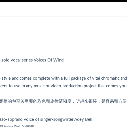
e solo vocal series Voices Of Wind.
。
e style and comes complete with a full package of vital chromatic and
nient to use in any music or video production project that comes you
完整的包至关重要的彩色和旋律清晰度，听起来很棒，是容易和方便
ezzo-soprano voice of singer-songwriter Adey Bell.