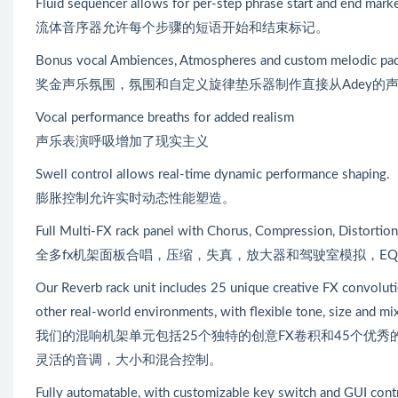
Fluid sequencer allows for per-step phrase start and end marke
流体音序器允许每个步骤的短语开始和结束标记。
Bonus vocal Ambiences, Atmospheres and custom melodic pad i
奖金声乐氛围，氛围和自定义旋律垫乐器制作直接从Adey的
Vocal performance breaths for added realism
声乐表演呼吸增加了现实主义
Swell control allows real-time dynamic performance shaping.
膨胀控制允许实时动态性能塑造。
Full Multi-FX rack panel with Chorus, Compression, Distortio
全多fx机架面板合唱，压缩，失真，放大器和驾驶室模拟，E
Our Reverb rack unit includes 25 unique creative FX convolutio
other real-world environments, with flexible tone, size and mix
我们的混响机架单元包括25个独特的创意FX卷积和45个优
灵活的音调，大小和混合控制。
Fully automatable, with customizable key switch and GUI cont