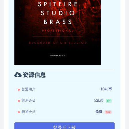
资源信息
普通用户
104L币
普通会员
52L币
5折
畅通会员
免费
推荐
登录后下载