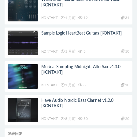
[KONTAKT]
KONTAKT
1 月前
12
31
Sample Logic HeartBeat Guitars [KONTAKT]
KONTAKT
1 月前
5
10
Musical Sampling Midnight: Alto Sax v1.3.0
[KONTAKT]
KONTAKT
1 月前
8
10
Have Audio Nørdic Bass Clarinet v1.2.0
[KONTAKT]
KONTAKT
8 月前
30
20
发表回复