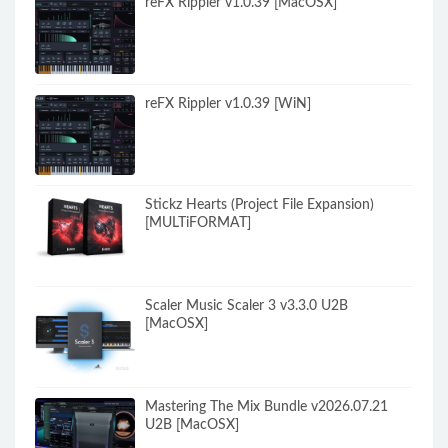
reFX Rippler v1.0.39 [MacOSX]
reFX Rippler v1.0.39 [WiN]
Stickz Hearts (Project File Expansion)
[MULTiFORMAT]
Scaler Music Scaler 3 v3.3.0 U2B
[MacOSX]
Mastering The Mix Bundle v2026.07.21
U2B [MacOSX]