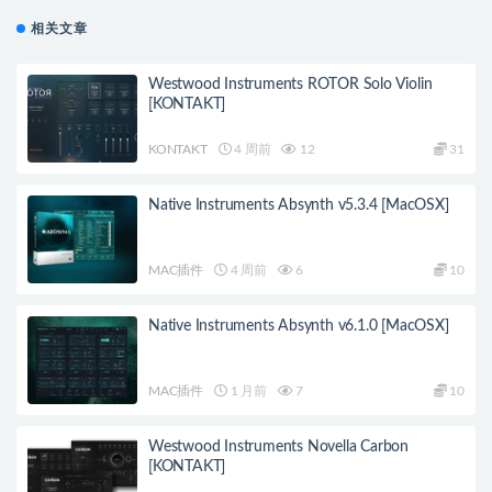
相关文章
Westwood Instruments ROTOR Solo Violin
[KONTAKT]
KONTAKT
4 周前
12
31
Native Instruments Absynth v5.3.4 [MacOSX]
MAC插件
4 周前
6
10
Native Instruments Absynth v6.1.0 [MacOSX]
MAC插件
1 月前
7
10
Westwood Instruments Novella Carbon
[KONTAKT]